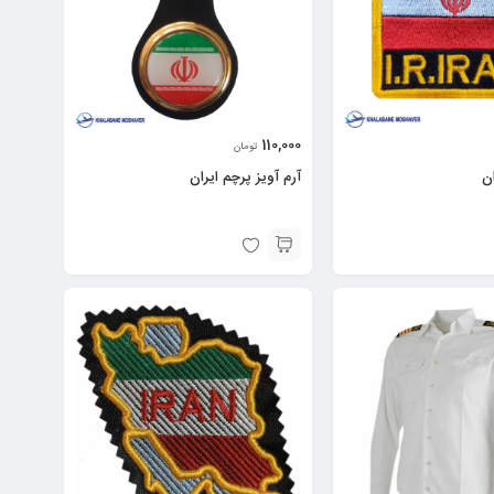
110,000
تومان
ان
آرم آویز پرچم ایران