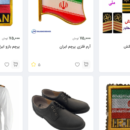
75,000
75,000
تومان
تومان
تکش
آرم فلزی پرچم ایران
پرچم بازو ایر
5