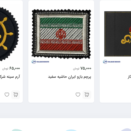
65,000
75,000
تومان
تومان
ز
پرچم بازو ایران حاشیه سفید
آرم سینه شر