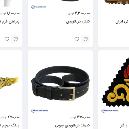
1,100,000
2,300,000
تومان
تومان
کی ایران
کفش دریانوردی
پیراهن فرم ک
250,000
350,000
تومان
تومان
 گاز
کمربند دریانوردی چرمی
وینگ پرچم ای