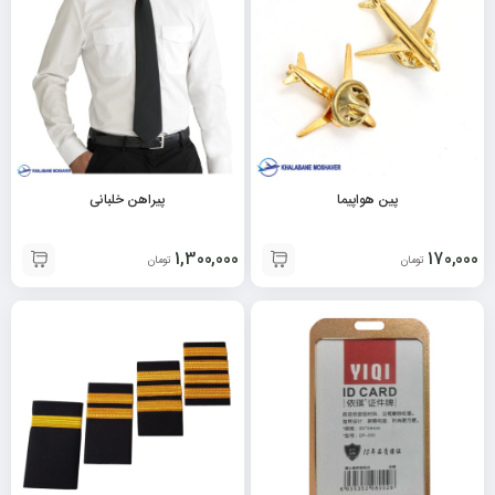
پین هواپیما
پیراهن خلبانی
1,300,000
170,000
تومان
تومان