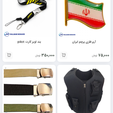
آرم فلزی پرچم ایران
بند اویز کارت pilot
350,000
75,000
تومان
تومان
+