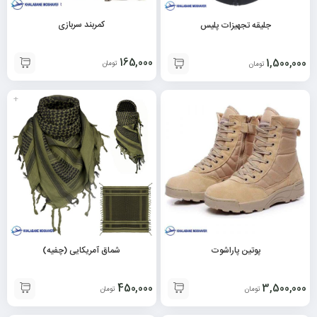
کمربند سربازی
جلیقه تجهیزات پلیس
165,000
1,500,000
تومان
تومان
+
پوتین پاراشوت
شماق آمریکایی (چفیه)
450,000
3,500,000
تومان
تومان