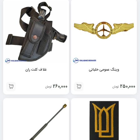
وینگ عمومی خلبانی
غلاف کلت ران
260,000
250,000
تومان
تومان