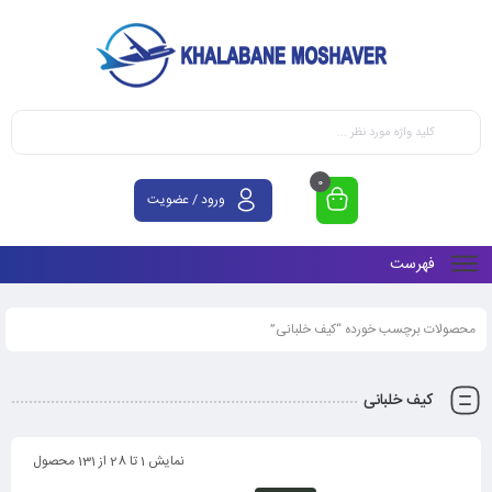
0
ورود / عضویت
فهرست
محصولات برچسب خورده “کیف خلبانی”
کیف خلبانی
نمایش 1 تا 28 از 131 محصول