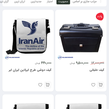
محبوبیت
امتیاز
جدیدترین
ارزان ترین
گران تری
21%
440,000
9,500,000
12,000,000
تومان
تومان
کیف خلبانی
کیف دوشی طرح ایرلاین ایران ایر