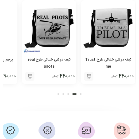
کیف دوشی خلبانی طرح Trust
کیف دوشی خلبانی طرح real
پرچم روم
pilots
me
290,000
440,000
440,000
تومان
تومان
ت