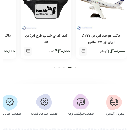
ماکت هواپیما ایرباس A320
کیف کمری خلبانی طرح ایرلاین
ماگ هوان
ایران ایر 45 سانتی
هما
300,000
430,000
2,300,000
تومان
تومان
تحویل اکسپرس
ضمانت بازگشت وجه
تضمین بهترین قیمت
ضمانت اصل بودن