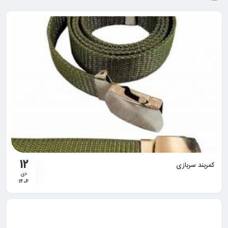
12
کمربند سربازی
دی
1404