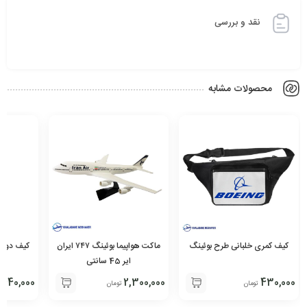
نقد و بررسی
محصولات مشابه
کیف کمری خلبانی طرح بوئینگ
ماکت هواپیما بوئینگ ۷۴۷ ایران
کیف دوشی
ایر 45 سانتی
440,000
2,300,000
430,000
تومان
تومان