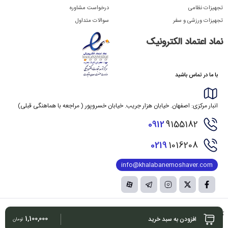
تجهیزات نظامی
درخواست مشاوره
تجهیزات ورزشی و سفر
سوالات متداول
نماد اعتماد الکترونیک
با ما در تماس باشید
انبار مرکزی: اصفهان. خیابان هزار جریب. خیابان خسروپور ( مراجعه با هماهنگی قبلی)
0912
9155182
0219
1016208
info@khalabanemoshaver.com
کلیه حقوق مادی و معنوی این سایت متعلق به شرکت بزرگانی خلبان مشاور بوده و هرگونه کپی
1,100,000
افزودن به سبد خرید
تومان
برداری
برابر ماده 12 فصل 3 قانون جرائم رایانه ای پیگرد قانونی خواهد داشت.