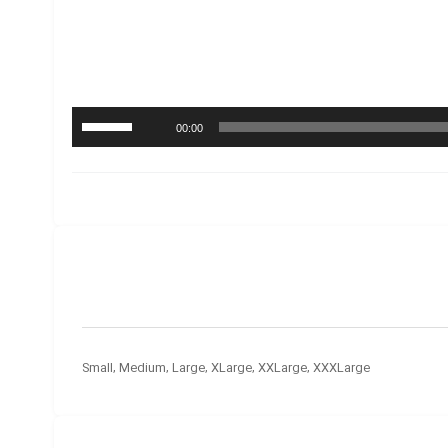
برای
00:00
افزایش
یا
کاهش
صدا
از
کلیدهای
بالا
و
پایین
استفاده
Small, Medium, Large, XLarge, XXLarge, XXXLarge
کنید.