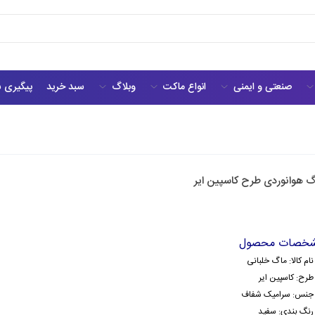
صنعتی و ایمنی
انواع ماکت
وبلاگ
سبد خرید
پیگیری 
گ هوانوردی طرح کاسپین ایر
خصات محصول
نام کالا: ماگ خلبانی
طرح: کاسپین ایر
جنس: سرامیک
شفاف
رنگ بندی: سفید