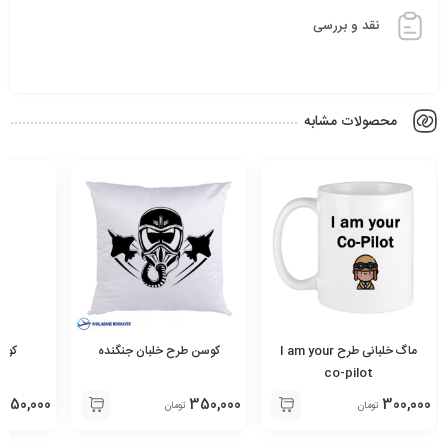
نقد و بررسی
محصولات مشابه
ماگ خلبانی طرح I am your
کوسن طرح خلبان جنگنده
کوسن
co-pilot
350,000
350,000
300,000
تومان
تومان