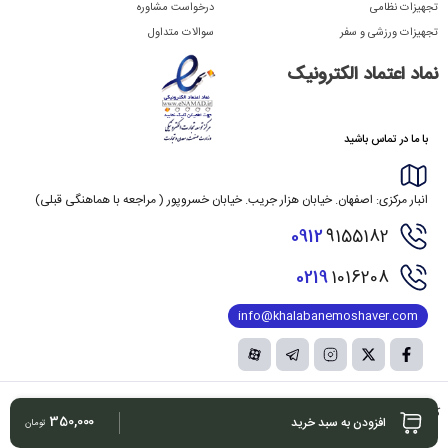
تجهیزات نظامی
درخواست مشاوره
تجهیزات ورزشی و سفر
سوالات متداول
نماد اعتماد الکترونیک
با ما در تماس باشید
انبار مرکزی: اصفهان. خیابان هزار جریب. خیابان خسروپور ( مراجعه با هماهنگی قبلی)
0912
9155182
0219
1016208
info@khalabanemoshaver.com
کلیه حقوق مادی و معنوی این سایت متعلق به شرکت بزرگانی خلبان مشاور بوده و هرگونه کپی
350,000
افزودن به سبد خرید
تومان
برداری
برابر ماده 12 فصل 3 قانون جرائم رایانه ای پیگرد قانونی خواهد داشت.