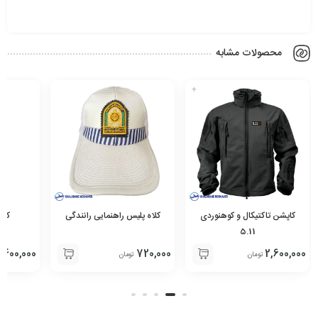
محصولات مشابه
+
کاپشن تاکتیکال و کوهنوردی
کلاه پلیس راهنمایی رانندگی
کلا
5.11
400,000
720,000
2,600,000
تومان
تومان
ت