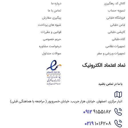
کانال کد رهگیری
درباره ما
تسویه حساب
تماس با ما
فروشگاه خلبانی
پیگیری سفارش
لباس خلبانی
شیوه های پرداخت
کاپشن خلبانی
قوانین و مقررات
کلاه خلبانی
حریم خصوصی
تجهیزات نظامی
درخواست مشاوره
تجهیزات ورزشی و سفر
سوالات متداول
نماد اعتماد الکترونیک
با ما در تماس باشید
انبار مرکزی: اصفهان. خیابان هزار جریب. خیابان خسروپور ( مراجعه با هماهنگی قبلی)
0912
9155182
0219
1016208