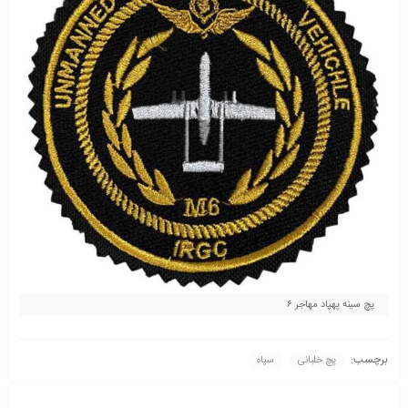
پچ سینه پهپاد مهاجر ۶
برچسب:
پچ خلبانی
سپاه