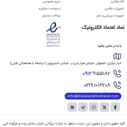
کلاه خلبانی
حریم خصوصی
تجهیزات نظامی
درخواست مشاوره
تجهیزات ورزشی و سفر
سوالات متداول
نماد اعتماد الکترونیک
با ما در تماس باشید
انبار مرکزی: اصفهان. خیابان هزار جریب. خیابان خسروپور ( مراجعه با هماهنگی قبلی)
0912
9155182
0219
1016208
info@khalabanemoshaver.com
کلیه حقوق مادی و معنوی این سایت متعلق به شرکت بزرگانی خلبان مشاور بوده و هرگونه کپی