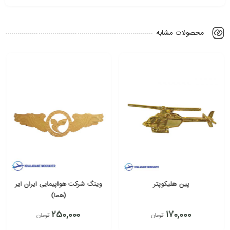
محصولات مشابه
پین هلیکوپتر
وینگ شرکت هواپیمایی ایران ایر
(هما)
250,000
170,000
تومان
تومان