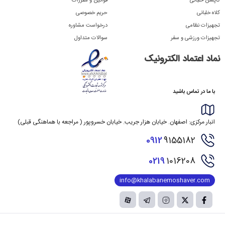
کاپشن خلبانی
قوانین و مقررات
کلاه خلبانی
حریم خصوصی
تجهیزات نظامی
درخواست مشاوره
تجهیزات ورزشی و سفر
سوالات متداول
نماد اعتماد الکترونیک
با ما در تماس باشید
انبار مرکزی: اصفهان. خیابان هزار جریب. خیابان خسروپور ( مراجعه با هماهنگی قبلی)
0912
9155182
0219
1016208
info@khalabanemoshaver.com