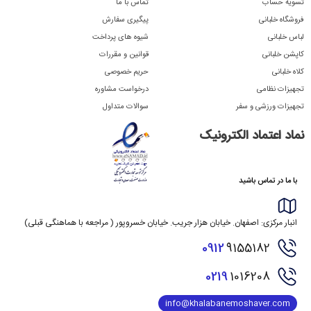
تسویه حساب
تماس با ما
فروشگاه خلبانی
پیگیری سفارش
لباس خلبانی
شیوه های پرداخت
کاپشن خلبانی
قوانین و مقررات
کلاه خلبانی
حریم خصوصی
تجهیزات نظامی
درخواست مشاوره
تجهیزات ورزشی و سفر
سوالات متداول
نماد اعتماد الکترونیک
با ما در تماس باشید
انبار مرکزی: اصفهان. خیابان هزار جریب. خیابان خسروپور ( مراجعه با هماهنگی قبلی)
0912
9155182
0219
1016208
info@khalabanemoshaver.com