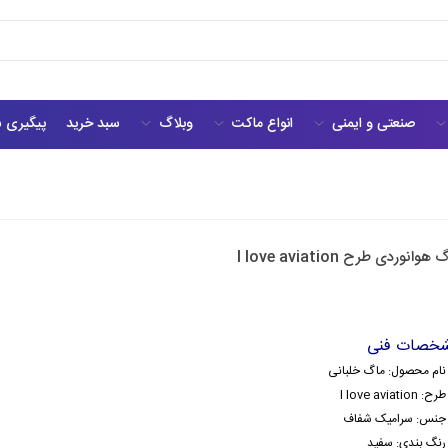
صنعتی و ایمنی
انواع ماکت
وبلاگ
سبد خرید
پیگیری 
هوانوردی طرح I love aviation
خصات فنی
نام محصول: ماگ خلبانی
طرح: I love aviation
جنس: سرامیک
شفاف
رنگ بندی: سفید