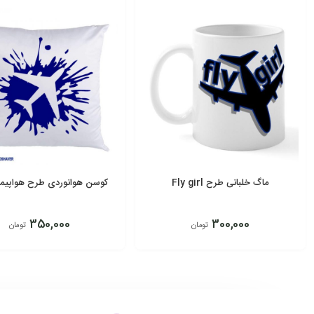
ماگ خلبانی طرح Fly girl
کوسن هوانوردی طرح هواپیمای 
350,000
300,000
تومان
تومان
افزودن به سبد
انتخاب گزینه