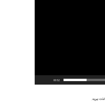
00:52
لذت ببرید.