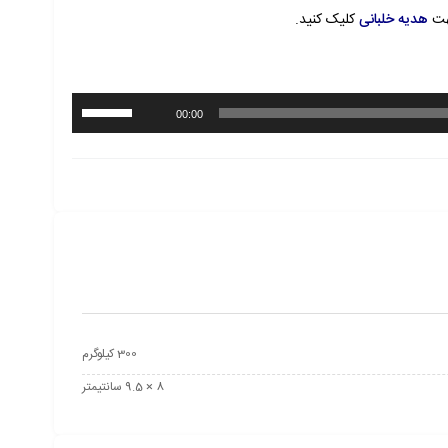
هت
هدیه خلبانی
کلیک کنید.
برای
00:00
افزایش
یا
کاهش
صدا
از
کلیدهای
بالا
و
پایین
استفاده
300 کیلوگرم
کنید.
8 × 9.5 سانتیمتر