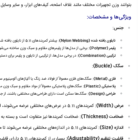
بتوانند وزن تجهیزات مختلف مانند غلاف اسلحه، کیف‌های ابزار، و سایر وسایل 
ویژگی‌ها و مشخصات:
جنس:
نایلون بافته شده (Nylon Webbing):
بیشتر کمربندهای 5.11 از نایلون بافته شده با تراکم بالا ساخته می‌شوند که مقاومت بسیار خوبی در برابر سایش، کشیدگی و پارگی دارد.
پلیمر (Polymer):
برخی از مدل‌ها از پلیمرهای مقاوم و سبک وزن ساخته می‌شون
ترکیبی (Combination):
در برخی مدل‌ها، از ترکیبی از نایلون و پلیمر برای دس
سگک (Buckle):
فلزی (Metal):
سگک‌های فلزی معمولاً از فولاد ضد زنگ یا آلیاژهای آلومینیوم 
پلاستیکی (Plastic):
سگک‌های پلاستیکی معمولاً از مواد مقاوم و سبک وزن مانند استال (Acetal) 
طراحی (Design):
سگک‌ها ممکن است دارای طراحی‌های مختلفی باشند، از جمله سگک‌های ضامن‌دار (Quick-Release) که امکان باز 
عرض (Width):
کمربندهای 5.11 در عرض‌های مختلفی عرضه می‌شوند، از کمربندهای باریک برای استفاده روزمره تا کمربندهای پهن برای حمل تجهیزات سنگین.
ضخامت (Thickness):
ضخامت کمربندها نیز متفاوت است و بسته به کار
اندازه (Size):
کمربندهای 5.11 در اندازه‌های مختلفی عرضه می‌شوند تا مناسب سایز کمر افراد مختلف باشند.
قابلیت تنظیم (Adjustability):
بسیاری از کمربندهای 5.11 دارای قابلیت تنظیم طول هستند تا بتوانند به راحتی با تغییر سایز کمر کاربر تطبیق پیدا کنند.