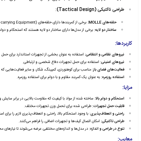
طراحی تاکتیکی (Tactical Design):
حلقه‌های MOLLE:
برخی از کمربندها دارای حلقه‌های MOLLE (Modular Lightweight Load-carrying Equipment) هستند که امکان اتصال کیف‌ها و تجهیزات اضافی را فراهم می‌کنند.
ساختار دو لایه:
برخی از مدل‌ها دارای ساختار دو لایه هستند که استحکام و دوام 
کاربردها:
نیروهای نظامی و انتظامی:
استفاده به عنوان بخشی از تجهیزات استاندارد برای حمل 
نیروهای امنیتی:
استفاده برای حمل تجهیزات دفاع شخصی و ارتباطی.
فعالیت‌های فضای باز:
مناسب برای کوهنوردی، کمپینگ، شکار، و سایر فعالیت‌هایی که نی
استفاده روزمره:
به عنوان یک کمربند مقاوم و با دوام برای استفاده روزمره.
مزایا:
استحکام و دوام بالا:
ساخته شده از مواد با کیفیت که مقاومت بالایی در برابر سایش و 
قابلیت حمل تجهیزات:
طراحی شده برای تحمل وزن تجهیزات مختلف.
راحتی و انعطاف‌پذیری:
با وجود استحکام بالا، راحتی و انعطاف‌پذیری لازم را برای اس
طراحی تاکتیکی:
امکان اتصال کیف‌ها و تجهیزات اضافی را فراهم می‌کنند.
تنوع در طراحی و اندازه:
در مدل‌ها و اندازه‌های مختلفی عرضه می‌شوند تا نیازهای مختل
معایب: