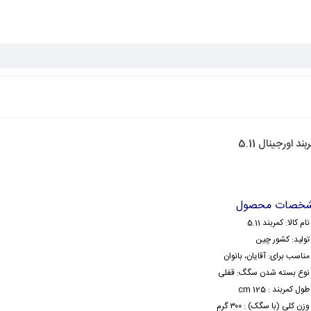
بند اورجینال 5.11
خصات محصول
نام کالا: کمربند 5.11
تولید: کشور چین
مناسب برای: آقایان، بانوان
نوع بسته شدن سگگ: قفلی
طول کمربند : 125 cm
وزن کلی (با سگک) : ۳۰۰ گرم