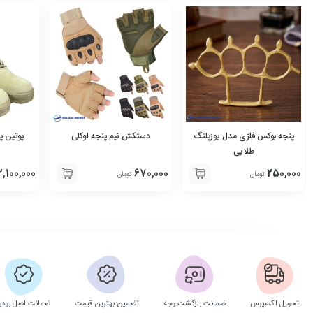
پنجه بوکس فلزی مدل یوزپلنگ
دستکش نیم پنجه اوکلی
پوتین پا
طلایی
2,100,000
670,000
250,000
تومان
تومان
تحویل اکسپرس
ضمانت بازگشت وجه
تضمین بهترین قیمت
ضمانت اصل بودن