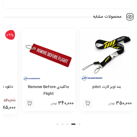
محصولات مشابه
29%
بند اویز کارت pilot
جاکلیدی Remove Before
دانلود نم
Flight
120,000
340,000
350,000
تومان
تومان
85,000
ت