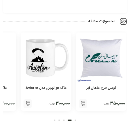
محصولات مشابه
کوسن طرح ماهان ایر
ماگ هوانوردی مدل Aviator
ماگ 
300,000
300,000
350,000
تومان
تومان