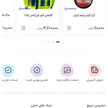
آرم آویز پرچم ایران
کاپشن فرم اورژانس 115
ماگ فور
c
300,000
3,200,000
110,000
تومان
تومان
تحویل اکسپرس
ضمانت بازگشت وجه
تضمین بهترین قیمت
ضمانت اصل بودن
دسترسی سریع
لینک های اصلی