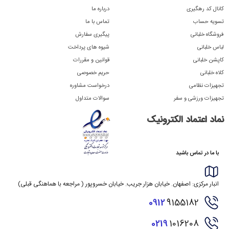
کانال کد رهگیری
درباره ما
تسویه حساب
تماس با ما
فروشگاه خلبانی
پیگیری سفارش
لباس خلبانی
شیوه های پرداخت
کاپشن خلبانی
قوانین و مقررات
کلاه خلبانی
حریم خصوصی
تجهیزات نظامی
درخواست مشاوره
تجهیزات ورزشی و سفر
سوالات متداول
نماد اعتماد الکترونیک
با ما در تماس باشید
انبار مرکزی: اصفهان. خیابان هزار جریب. خیابان خسروپور ( مراجعه با هماهنگی قبلی)
0912
9155182
0219
1016208