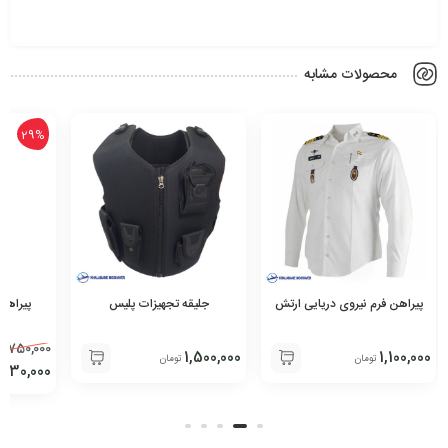
محصولات مشابه
29%
پیراهن فرم نیروی دریایی ارتش
پیراهن
جلیقه تجهیزات پلیس
750,000
1,100,000
1,500,000
تومان
تومان
530,000