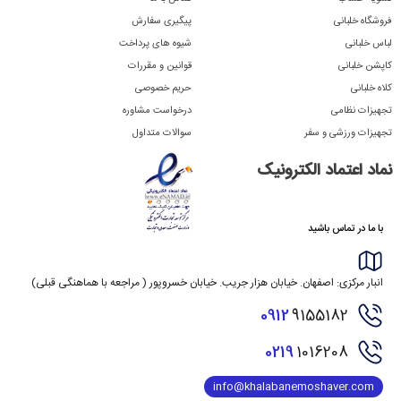
فروشگاه خلبانی
پیگیری سفارش
لباس خلبانی
شیوه های پرداخت
کاپشن خلبانی
قوانین و مقررات
کلاه خلبانی
حریم خصوصی
تجهیزات نظامی
درخواست مشاوره
تجهیزات ورزشی و سفر
سوالات متداول
نماد اعتماد الکترونیک
با ما در تماس باشید
انبار مرکزی: اصفهان. خیابان هزار جریب. خیابان خسروپور ( مراجعه با هماهنگی قبلی)
0912
9155182
0219
1016208
info@khalabanemoshaver.com