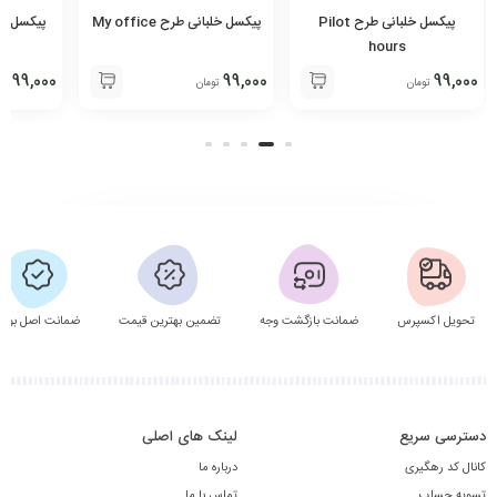
پیکسل خلبانی طرح Pilot
پیکسل خلبانی طرح My office
پیکسل خلبان
hours
99,000
99,000
99,000
تومان
تومان
تو
تحویل اکسپرس
ضمانت بازگشت وجه
تضمین بهترین قیمت
ضمانت اصل بودن
دسترسی سریع
لینک های اصلی
کانال کد رهگیری
درباره ما
تسویه حساب
تماس با ما