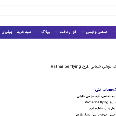
صنعتی و ایمنی
انواع ماکت
وبلاگ
سبد خرید
پیگیری 
دوشی خلبانی طرح Rather be flying
خصات فنی
نام محصول: کیف دوشی خلبانی
طرح: Rather be flying
نوع چاپ: سابلیمیشن
جنس: پارچه برزنتی بسیار مقاوم