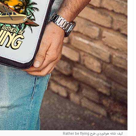
کیف شانه هوانوردی طرح Rather be flying