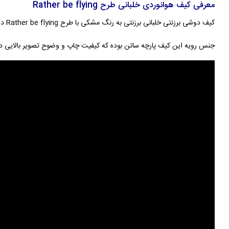
معرفی کیف هوانوردی خلبانی طرح Rather be flying
کیف دوشی برزنتی خلبانی برزنتی به رنگ مشکی با طرح Rather be flying دارای بند بلند و قابل تنظیم مناسب برای آقایان و بانوان علاقه مند به خلبانی و هوانوردی.
جنس رویه این کیف پارچه ساتن بوده که کیفیت چاپ و وضوح تصویر بالایی دار
نمایشگر
ویدیو