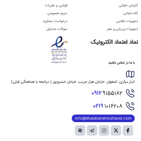
کاپشن خلبانی
قوانین و مقررات
کلاه خلبانی
حریم خصوصی
تجهیزات نظامی
درخواست مشاوره
تجهیزات ورزشی و سفر
سوالات متداول
نماد اعتماد الکترونیک
با ما در تماس باشید
انبار مرکزی: اصفهان. خیابان هزار جریب. خیابان خسروپور ( مراجعه با هماهنگی قبلی)
0912
9155182
0219
1016208
info@khalabanemoshaver.com