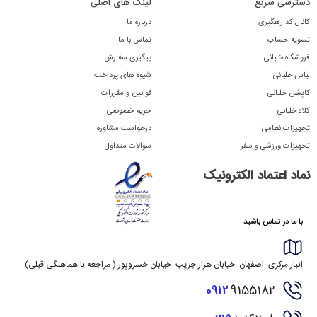
دسترسی سریع
لینک های اصلی
کانال کد رهگیری
درباره ما
تسویه حساب
تماس با ما
فروشگاه خلبانی
پیگیری سفارش
لباس خلبانی
شیوه های پرداخت
کاپشن خلبانی
قوانین و مقررات
کلاه خلبانی
حریم خصوصی
تجهیزات نظامی
درخواست مشاوره
تجهیزات ورزشی و سفر
سوالات متداول
نماد اعتماد الکترونیک
با ما در تماس باشید
انبار مرکزی: اصفهان. خیابان هزار جریب. خیابان خسروپور ( مراجعه با هماهنگی قبلی)
0912
9155182