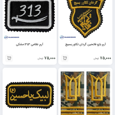
آرم بازو فاتحین گردان تکاور بسیج
آرم نظامی 313 مشکی
75,000
75,000
تومان
تومان