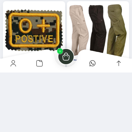
0
شلوار تاکتیکال 511 خارجی
گروه خونی O مثبت دیجیتال سبز
75,000
2,300,000
تومان
تومان