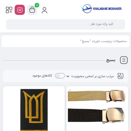
0
محصولات برچسب خورده “بسیج”
بسیج
کالاهای موجود
+