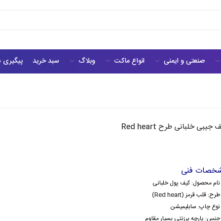
صنعتی و ایمنی
انواع ماکت
وبلاگ
سبد خرید
پیگیری 
 جیبی خلبانی طرح Red heart
خصات فنی
نام محصول: کیف پول خلبانی
طرح: قلب قرمز (Red heart)
نوع چاپ: سابلیمیشن
جنس: پارچه برزنتی بسیار مقاوم