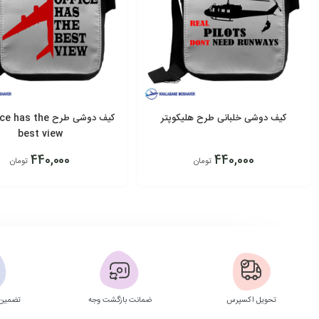
کیف دوشی خلبانی طرح هلیکوپتر
کیف دوشی طرح s the
best view
440,000
440,000
تومان
تومان
افزودن به سبد
افزودن به سبد
تحویل اکسپرس
ضمانت بازگشت وجه
تضمین 